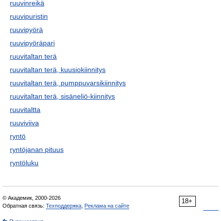
ruuvinreikä
ruuvipuristin
ruuvipyörä
ruuvipyöräpari
ruuvitaltan terä
ruuvitaltan terä, kuusiokiinnitys
ruuvitaltan terä, pumppuvarsikiinnitys
ruuvitaltan terä, sisäneliö-kiinnitys
ruuvitaltta
ruuviviiva
ryntö
ryntöjanan pituus
ryntöluku
© Академик, 2000-2026
18+
Обратная связь:
Техподдержка
,
Реклама на сайте