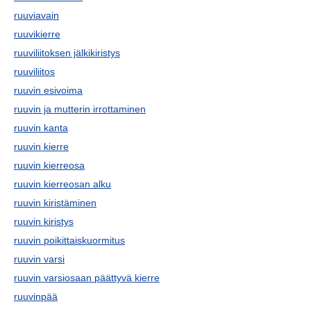
ruuviavain
ruuvikierre
ruuviliitoksen jälkikiristys
ruuviliitos
ruuvin esivoima
ruuvin ja mutterin irrottaminen
ruuvin kanta
ruuvin kierre
ruuvin kierreosa
ruuvin kierreosan alku
ruuvin kiristäminen
ruuvin kiristys
ruuvin poikittaiskuormitus
ruuvin varsi
ruuvin varsiosaan päättyvä kierre
ruuvinpää